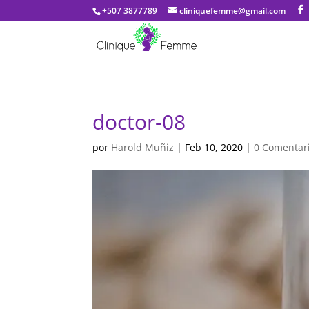
+507 3877789
cliniquefemme@gmail.com
doctor-08
por
Harold Muñiz
|
Feb 10, 2020
|
0 Comentar