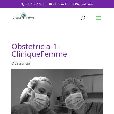
+507 3877789
cliniquefemme@gmail.com
Obstetricia-1-
CliniqueFemme
Obstetricia