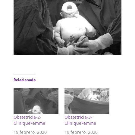
Relacionado
Obstetricia-2-
Obstetricia-3-
CliniqueFemme
CliniqueFemme
19 febrero, 2020
19 febrero, 2020